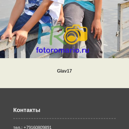
Glav17
Контакты
тел.: +79160809891