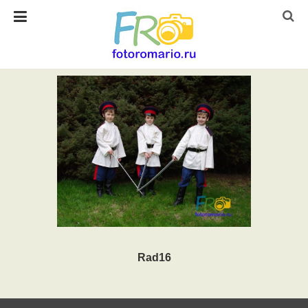
Rad16